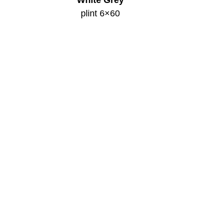
White Grey
plint 6×60