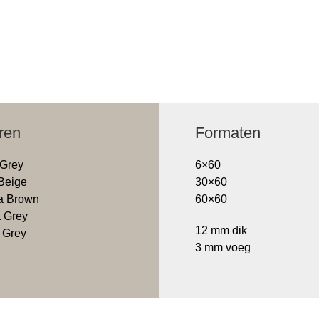
ren
Formaten
 Grey
6×60
Beige
30×60
a Brown
60×60
t Grey
12 mm dik
 Grey
3 mm voeg