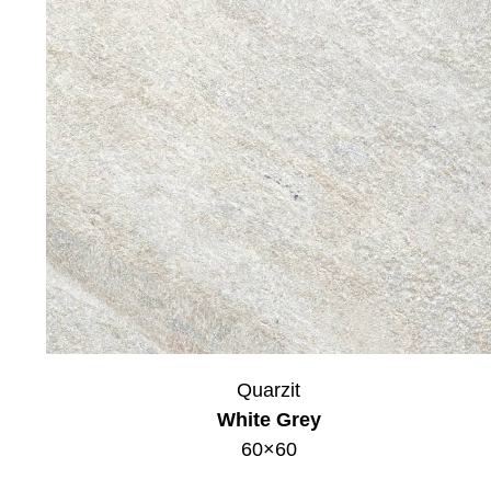
Quarzit
White Grey
60×60