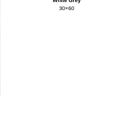
White Grey
30×60